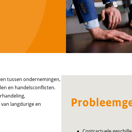
icten tussen ondernemingen,
len en handelsconflicten.
erhandeling,
Probleemg
 van langdurige en
Contractuele geschil