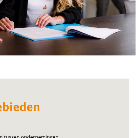
ebieden
len tussen ondernemingen