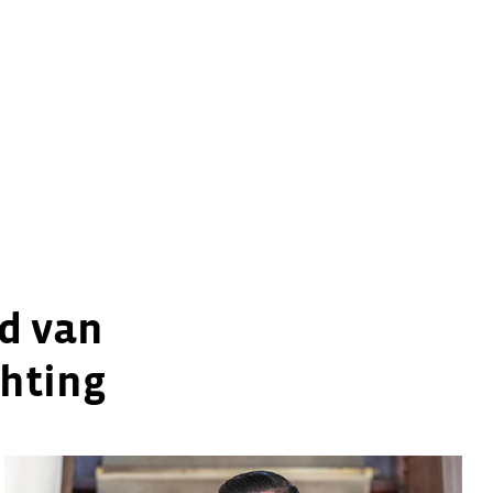
ed van
hting