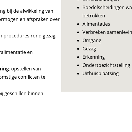
Boedelscheidingen wa
ing bij de afwikkeling van
betrokken
 vermogen en afspraken over
Alimentaties
Verbreken samenlevi
en procedures rond gezag,
Omgang
Gezag
ralimentatie en
Erkenning
Ondertoezichtstelling
ning
: opstellen van
Uithuisplaatsing
mstige conflicten te
ij geschillen binnen