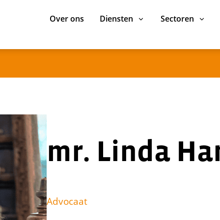
Over ons
Diensten
Sectoren
mr. Linda H
Advocaat