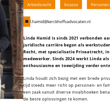
Arbeidsrecht
Incasso
Personen-
l.hamid@kerckhoffsadvocaten.nl
Linda Hamid is sinds 2021 verbonden aa
juridische carrière begon als werkstud
Recht, met specialisatie Privaatrecht, in 
medewerker. Sinds 2024 werkt Linda als 
enthousiasme en toewijding verder ontw
Linda houdt zich bezig met een brede privaat
tijd steeds meer richt op personen- en fami
een zaak vanuit diverse invalshoeken ben
de beste oplossingen te komen.