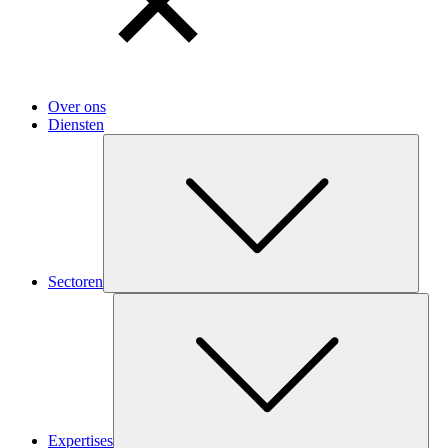
Over ons
Diensten
Subm
Sectoren
Sub
Expertises