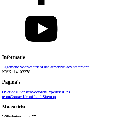
Informatie
Algemene voorwaarden
Disclaimer
Privacy statement
KVK: 14103278
Pagina's
Over ons
Diensten
Sectoren
Expertises
Ons
team
Contact
Kennisbank
Sitemap
Maastricht
Wilhelminasingel 77