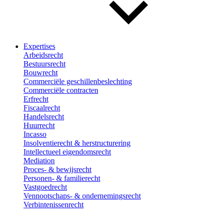
Expertises
Arbeidsrecht
Bestuursrecht
Bouwrecht
Commerciële geschillenbeslechting
Commerciële contracten
Erfrecht
Fiscaalrecht
Handelsrecht
Huurrecht
Incasso
Insolventierecht & herstructurering
Intellectueel eigendomsrecht
Mediation
Proces- & bewijsrecht
Personen- & familierecht
Vastgoedrecht
Vennootschaps- & ondernemingsrecht
Verbintenissenrecht