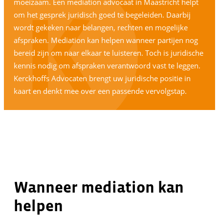
moeizaam. Een mediation advocaat in Maastricht helpt
om het gesprek juridisch goed te begeleiden. Daarbij
wordt gekeken naar belangen, rechten en mogelijke
afspraken. Mediation kan helpen wanneer partijen nog
bereid zijn om naar elkaar te luisteren. Toch is juridische
kennis nodig om afspraken verantwoord vast te leggen.
Kerckhoffs Advocaten brengt uw juridische positie in
kaart en denkt mee over een passende vervolgstap.
Wanneer mediation kan
helpen