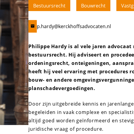
Bestuursrecht
Bouwrecht
Vastg
p.hardy@kerckhoffsadvocaten.nl
Philippe Hardy is al vele jaren advocaat
bestuursrecht. Hij adviseert en procedee
ordeningsrecht, onteigeningen, aansprak
heeft hij veel ervaring met procedur
bouw- en andere omgevingsvergunning
planschadevergoedingen.
Door zijn uitgebreide kennis en jarenlange
begeleiden in vaak complexe en specialistis
altijd goed worden geïnformeerd en stev
juridische vraag of procedure.