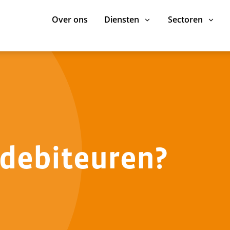
Over ons
Diensten
Sectoren
 debiteuren?