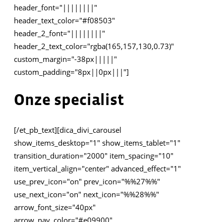
header_font="||||||||"
header_text_color="#f08503"
header_2_font="||||||||"
header_2_text_color="rgba(165,157,130,0.73)"
custom_margin="-38px|||||"
custom_padding="8px||0px|||"]
Onze specialist
[/et_pb_text][dica_divi_carousel
show_items_desktop="1" show_items_tablet="1"
transition_duration="2000" item_spacing="10"
item_vertical_align="center" advanced_effect="1"
use_prev_icon="on" prev_icon="%%27%%"
use_next_icon="on" next_icon="%%28%%"
arrow_font_size="40px"
arrow_nav_color="#e09900"