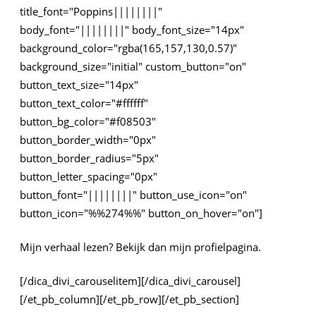
title_font="Poppins||||||||"
body_font="||||||||" body_font_size="14px"
background_color="rgba(165,157,130,0.57)"
background_size="initial" custom_button="on"
button_text_size="14px"
button_text_color="#ffffff"
button_bg_color="#f08503"
button_border_width="0px"
button_border_radius="5px"
button_letter_spacing="0px"
button_font="||||||||" button_use_icon="on"
button_icon="%%274%%" button_on_hover="on"]
Mijn verhaal lezen? Bekijk dan mijn profielpagina.
[/dica_divi_carouselitem][/dica_divi_carousel]
[/et_pb_column][/et_pb_row][/et_pb_section]