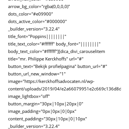
arrow_bg_color="rgba(0,0,0,0)"
dots_color="#e09900"
dots_active_color="#000000"
_builder_version="3.22.4"
title_font="Poppins||||||||"
title_text_color="#ffffff" body_font="||||||||"
body_text_color="#ffffff"][dica_divi_carouselitem
title="mr. Philippe Kerckhoffs" url="#"
button_text="Bekijk profielpagina" button_url="#"
button_url_new_window="1"
image="https://kerckhoffsadvocaten.nl/wp-
content/uploads/2019/04/e2a66079951e2c669c136d8d655
image_lightbox="off"
button_margin="30px|10px|20px|0"
image_padding="0px|0px|0|0px"
content_padding="30px|10px|0|10px"
_builder_version="3.22.4"