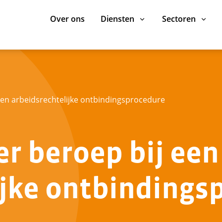
Over ons
Diensten
Sectoren
een arbeidsrechtelijke ontbindingsprocedure
er beroep bij een
ijke ontbindings