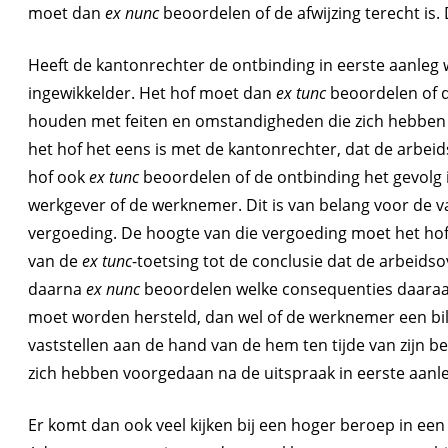
moet dan
ex nunc
beoordelen of de afwijzing terecht is.
Heeft de kantonrechter de ontbinding in eerste aanleg 
ingewikkelder. Het hof moet dan
ex tunc
beoordelen of d
houden met feiten en omstandigheden die zich hebben 
het hof het eens is met de kantonrechter, dat de arb
hof ook
ex tunc
beoordelen of de ontbinding het gevolg i
werkgever of de werknemer. Dit is van belang voor de vast
vergoeding. De hoogte van die vergoeding moet het ho
van de
ex tunc
-toetsing tot de conclusie dat de arbeid
daarna
ex nunc
beoordelen welke consequenties daara
moet worden hersteld, dan wel of de werknemer een bi
vaststellen aan de hand van de hem ten tijde van zijn b
zich hebben voorgedaan na de uitspraak in eerste aanle
Er komt dan ook veel kijken bij een hoger beroep in ee