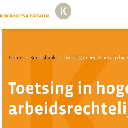
Home
Kennisbank
Toetsing in hoger beroep bij 
Toetsing in hog
arbeidsrechtel